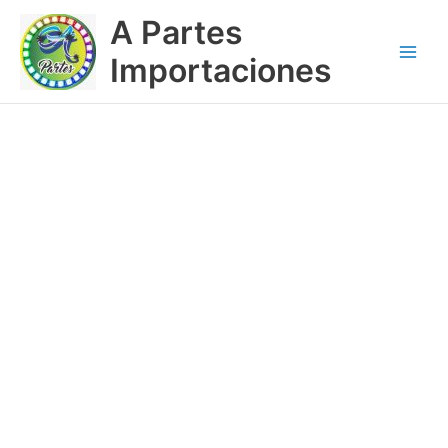
Ir
Main
A Partes
al
Menu
contenido
Importaciones