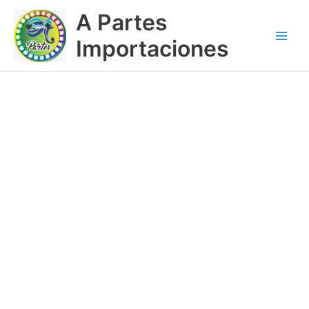
Ir
Main
A Partes
al
Menu
contenido
Importaciones