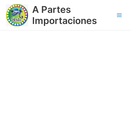
Ir
Main
A Partes
al
Menu
contenido
Importaciones