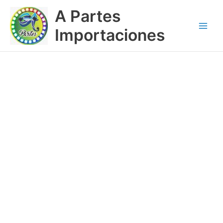
Ir
Main
A Partes
al
Menu
contenido
Importaciones