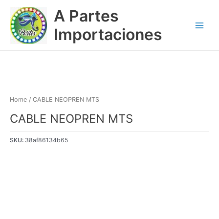
Ir
Main
A Partes
al
Menu
contenido
Importaciones
Home
/ CABLE NEOPREN MTS
CABLE NEOPREN MTS
SKU:
38af86134b65